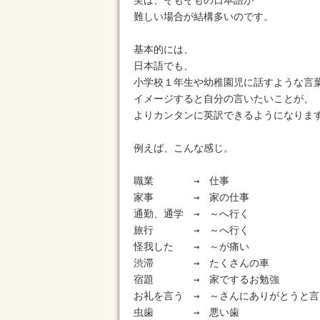
実は、そもそもの日本語が

難しい場合が結構多いのです。

基本的には、

日本語でも、

小学校１年生や幼稚園児に話すような言葉
イメージすると自分の言いたいことが、

よりカンタンに英訳できるようになります
例えば、こんな感じ。

職業　　　　→　仕事

家事　　　　→　家の仕事

通勤、通学　→　～へ行く

旅行　　　　→　～へ行く

怪我した　　→　～が痛い

渋滞　　　　→　たくさんの車

宿題　　　　→　家でするお勉強

お礼を言う　→　～さんにありがとうと言う
虫歯　　　　→　悪い歯
