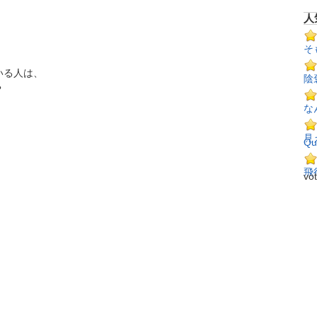
人
そ
る人は、

陰


な
見
Qu
飛
vo