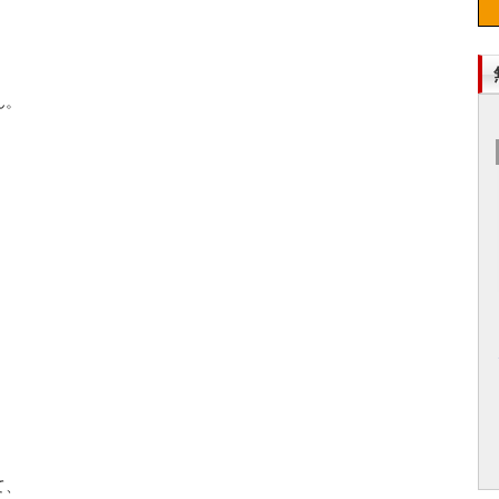
。

、
