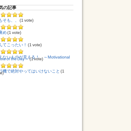
気の記事
もそも、、
(1 vote)
褒め
(1 vote)
んてこったい！
(1 vote)
えないものが見える！ ～Motivational
ote of the Day～
(1 vote)
行機で絶対やってはいけないこと
(1
te)