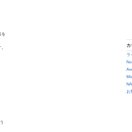
を

カ
。

ラ
No
Ax
Mi
N
お

