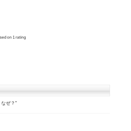
sed on
1
rating
）なぜ？
”