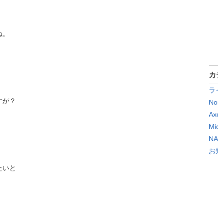
ね。
カ
ラ
すが？
No
Ax
Mi
N
お
たいと