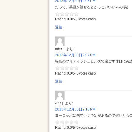
2013年12月30日 2:05 PM
だって、英語が話せるとかっこいいじゃん(笑)
Rating: 0.0/
5
(0 votes cast)
返信
toku
より:
2013年12月30日 2:07 PM
福島のブリティッシュヒルズで過ごす休日に英
Rating: 0.0/
5
(0 votes cast)
返信
AKI
より:
2013年12月30日 2:16 PM
ヨーロッパに来年行く予定があるのでぜひとも
Rating: 0.0/
5
(0 votes cast)