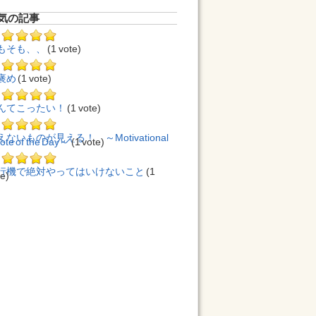
気の記事
もそも、、
(1 vote)
褒め
(1 vote)
んてこったい！
(1 vote)
えないものが見える！ ～Motivational
ote of the Day～
(1 vote)
行機で絶対やってはいけないこと
(1
te)