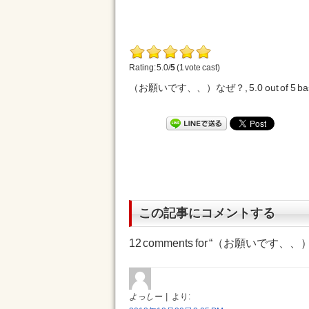
Rating: 5.0/
5
(1 vote cast)
（お願いです、、）なぜ？
,
5.0
out of
5
ba
この記事にコメントする
12 comments for “
（お願いです、、
よっしー
より: