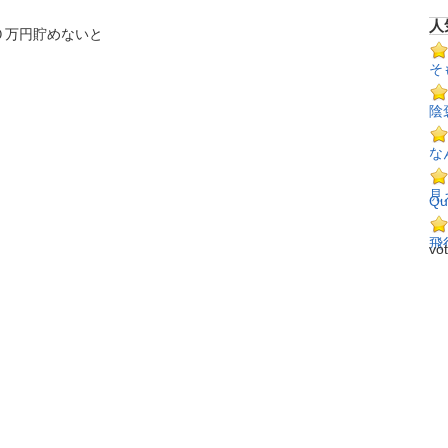
人
０万円貯めないと
そ
陰
な
見
Qu
飛
vo