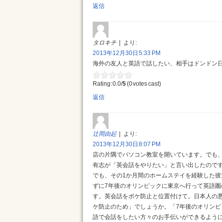
返信
タロキチ
より:
2013年12月30日 5:33 PM
海外の友人と英語で話したい、相手はドンドン日
Rating: 0.0/
5
(0 votes cast)
返信
辻岡由起
より:
2013年12月30日 8:07 PM
店の片隅でパソコン教室を開いています。でも、
有志が「英会話をやりたい」と言い出したので
でも、その1か月間のホームステイを経験した
ずに7年後のオリンピックに東京へ行って英語
す。英会話をボケ防止と位置付けて。日本人の
ケ防止のため」でしょうか。「7年後のオリン
語で会話をしたい方々のお手伝いができるよう