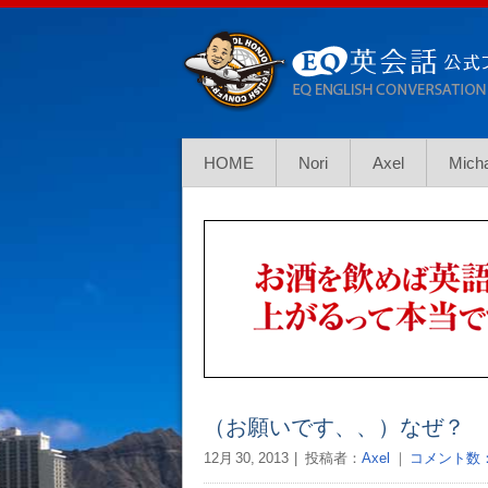
HOME
Nori
Axel
Mich
（お願いです、、）なぜ？
12月 30, 2013
投稿者：
Axel
｜
コメント数：