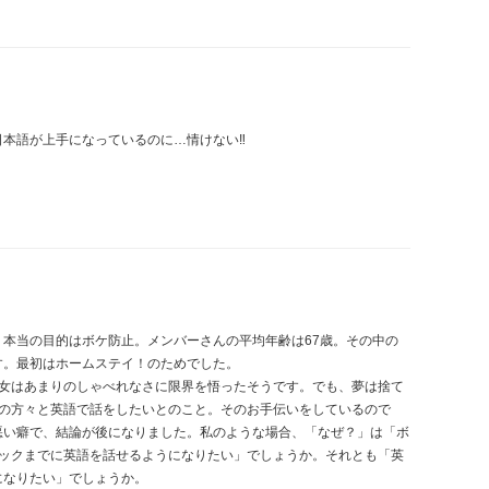
本語が上手になっているのに…情けない‼︎
本当の目的はボケ防止。メンバーさんの平均年齢は67歳。その中の
す。最初はホームステイ！のためでした。
彼女はあまりのしゃべれなさに限界を悟ったそうです。でも、夢は捨て
圏の方々と英語で話をしたいとのこと。そのお手伝いをしているので
悪い癖で、結論が後になりました。私のような場合、「なぜ？」は「ボ
ピックまでに英語を話せるようになりたい」でしょうか。それとも「英
になりたい」でしょうか。