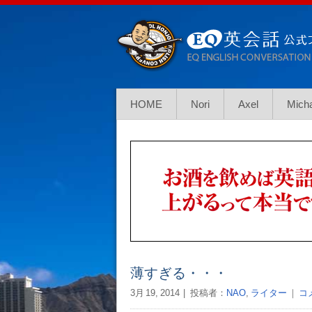
HOME
Nori
Axel
Mich
薄すぎる・・・
3月 19, 2014
投稿者：
NAO
,
ライター
｜
コ