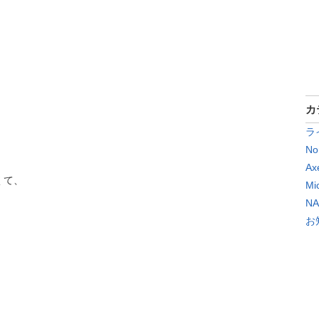
カ
ラ
No
Ax
くて、
Mi
N
お