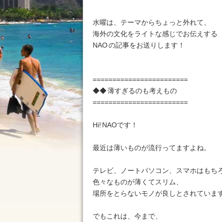
水曜は、テーマからちょっと外れて、
海外の文化をライトな感じでお伝えする
NAO の記事をお送りします！
========================
◆◆ 薄すぎるのも考えもの
========================
Hi! NAOです！
最近は薄いものが流行ってますよね。
テレビ、ノートパソコン、スマホはもち
色々なものが薄くてスリム、
場所をとらないモノが良しとされていま
でもこれは、今まで、