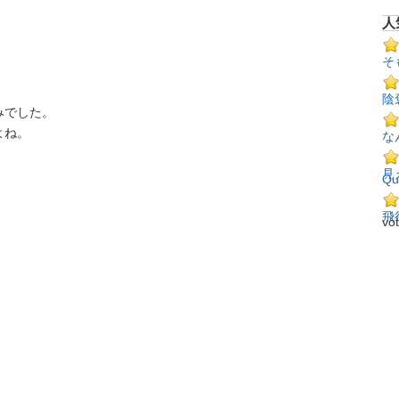
人
そ
陰
みでした。
よね。
な
見
Qu
飛
vo
。