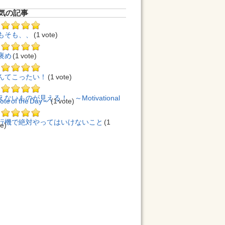
気の記事
もそも、、
(1 vote)
褒め
(1 vote)
んてこったい！
(1 vote)
えないものが見える！ ～Motivational
ote of the Day～
(1 vote)
行機で絶対やってはいけないこと
(1
te)