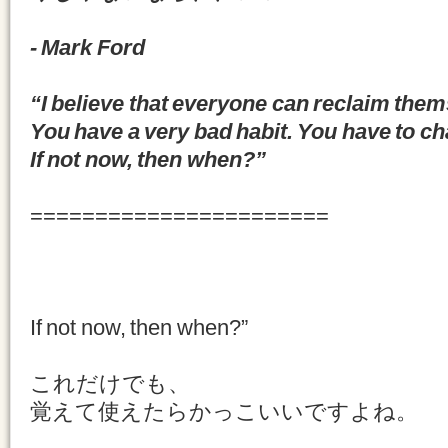
- Mark Ford
“I believe that everyone can reclaim th
You have a very bad habit. You have to ch
If not now, then when?”
=======================
If not now, then when?”
これだけでも、
覚えて使えたらかっこいいですよね。