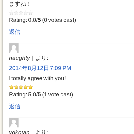
ますね！
Rating: 0.0/
5
(0 votes cast)
返信
naughty
より:
2014年8月12日 7:09 PM
I totally agree with you!
Rating: 5.0/
5
(1 vote cast)
返信
yokotan
より: