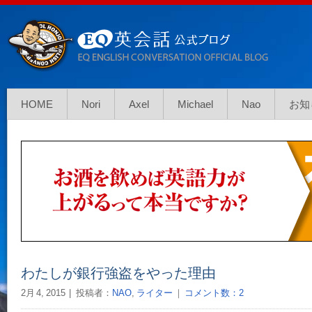
HOME
Nori
Axel
Michael
Nao
お知
わたしが銀行強盗をやった理由
2月 4, 2015
投稿者：
NAO
,
ライター
｜
コメント数：2