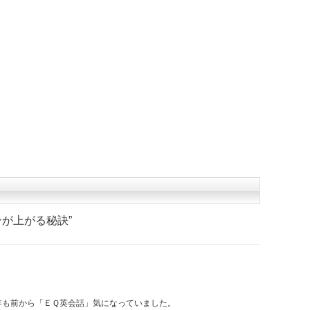
ンが上がる秘訣
”
年も前から「ＥＱ英会話」気になっていました。