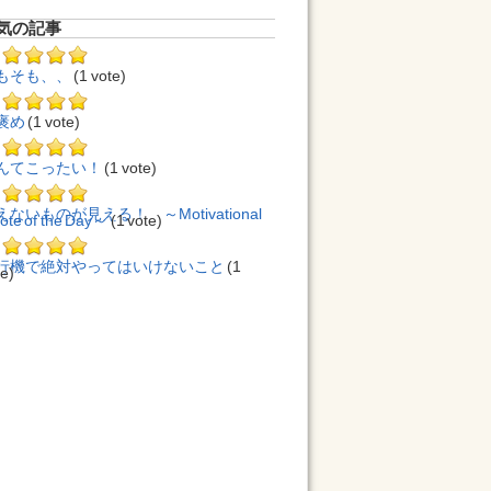
気の記事
もそも、、
(1 vote)
褒め
(1 vote)
んてこったい！
(1 vote)
えないものが見える！ ～Motivational
ote of the Day～
(1 vote)
行機で絶対やってはいけないこと
(1
te)