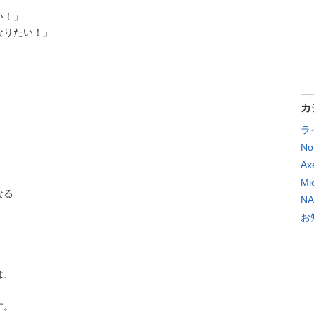
い！」
なりたい！」
」
カ
ラ
No
Ax
Mi
なる
N
お
は、
す。