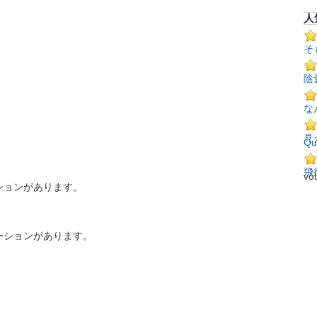
人
そ
陰
な
見
Qu
飛
vo
ションがあります。
ーションがあります。