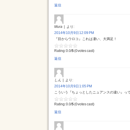
返信
Mura
より:
2014年10月9日 12:09 PM
『目からウロコ』これは凄い、大満足！
Rating: 0.0/
5
(0 votes cast)
返信
しん
より:
2014年10月9日 1:05 PM
こういう『ちょっとしたニュアンスの違い』っ
Rating: 0.0/
5
(0 votes cast)
返信