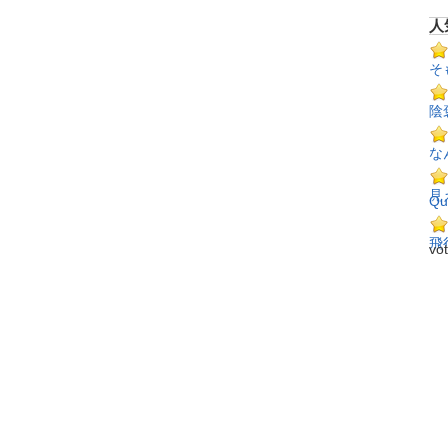
人
そ
陰
な
見
Qu
飛
vo