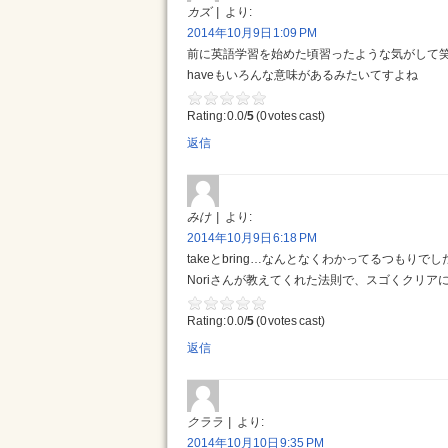
カズ
より:
2014年10月9日 1:09 PM
前に英語学習を始めた頃習ったような気がして笑っち
haveもいろんな意味があるみたいてすよね
Rating: 0.0/
5
(0 votes cast)
返信
みけ
より:
2014年10月9日 6:18 PM
takeとbring…なんとなくわかってるつもり
Noriさんが教えてくれた法則で、スゴくクリア
Rating: 0.0/
5
(0 votes cast)
返信
クララ
より:
2014年10月10日 9:35 PM