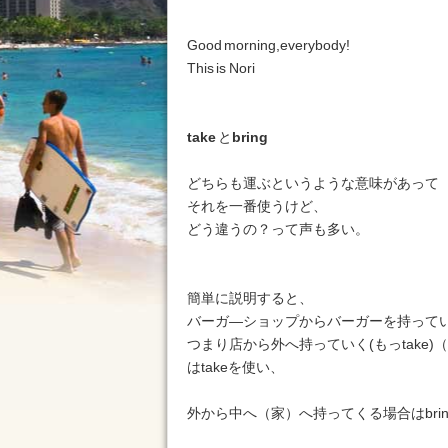
Good morning,everybody!
This is Nori
take
と
bring
どちらも運ぶというような意味があって
それを一番使うけど、
どう違うの？って声も多い。
簡単に説明すると、
バーガ―ショップからバーガーを持って
つまり店から外へ持っていく(もっtake)
はtakeを使い、
外から中へ（家）へ持ってくる場合はbri