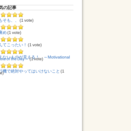
気の記事
もそも、、
(1 vote)
褒め
(1 vote)
んてこったい！
(1 vote)
えないものが見える！ ～Motivational
ote of the Day～
(1 vote)
行機で絶対やってはいけないこと
(1
te)