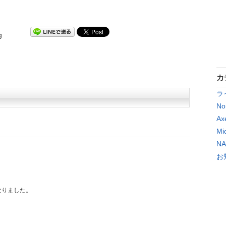
g
カ
ラ
No
Ax
Mi
N
お
なりました。