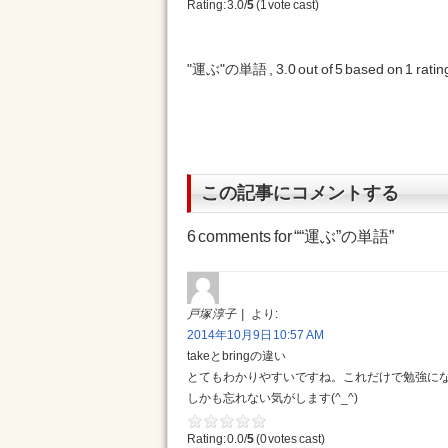
Rating: 3.0/
5
(1 vote cast)
"運ぶ"の単語
,
3.0
out of
5
based on
1
ratin
この記事にコメントする
6 comments for “
“運ぶ”の単語
”
戸塚 淳子
より:
2014年10月9日 10:57 AM
takeとbringの違い
とてもわかりやすいですね。これだけで勉強に
しかも忘れない気がします(^_^)
Rating: 0.0/
5
(0 votes cast)