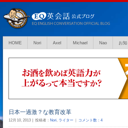
HOME
Nori
Axel
Michael
Nao
お知
日本一過激？な教育改革
12月 10, 2013
投稿者：
Nori
,
ライター
｜
コメント数：4