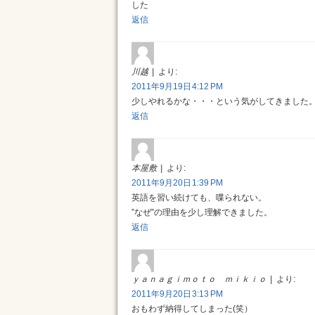
した
返信
川越
より:
2011年9月19日 4:12 PM
少しやれるかな・・・という気がしてきました
返信
本屋敷
より:
2011年9月20日 1:39 PM
英語を習い続けても、喋られない。
”なぜ”の理由を少し理解できました。
返信
ｙａｎａｇｉｍｏｔｏ ｍｉｋｉｏ
より:
2011年9月20日 3:13 PM
おもわず納得してしまった(笑）