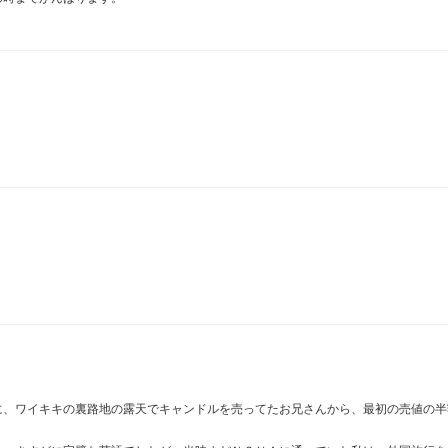
に、ワイキキの裏路地の露天でキャンドルを売ってたお兄さんから、最初の売値の半