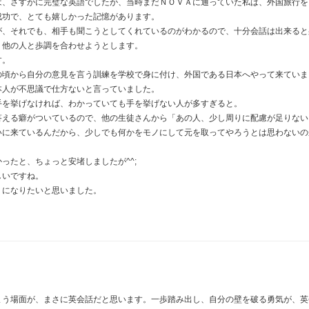
は、さすがに完璧な英語でしたが、当時まだＮＯＶＡに通っていた私は、外国旅行を
成功で、とても嬉しかった記憶があります。
が、それでも、相手も聞こうとしてくれているのがわかるので、十分会話は出来ると
、他の人と歩調を合わせようとします。
す。
の頃から自分の意見を言う訓練を学校で身に付け、外国である日本へやって来ていま
本人が不思議で仕方ないと言っていました。
手を挙げなければ、わかっていても手を挙げない人が多すぎると。
答える癖がついているので、他の生徒さんから「あの人、少し周りに配慮が足りない
いに来ているんだから、少しでも何かをモノにして元を取ってやろうとは思わないの
ったと、ちょっと安堵しましたが^^;
しいですね。
うになりたいと思いました。
まう場面が、まさに英会話だと思います。一歩踏み出し、自分の壁を破る勇気が、英