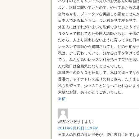
ハワイのそのキャンドル売りのお兄さんの場合
よと、講師に聞いていたので、やってみたら大
当時も今も、ブロークンな英語しか話せません
日本人である私たちは、つい右を見て左を見て
外国人にはそれがいまいち理解できないようで
ＮＯＶＡで接してきた外国人講師たちも、子供
だから、人より突出しないように育ってきた日
レッスンで講師から質問されても、他の生徒が
私は、少し変わっていて、分かると手を挙げて
でも、みんな高いレッスン料を払って英語を習
んな陰口は全然気になりませんでした。
本城先生のＤＶＤを拝見して、私は間違ってなか
香港のチャイナドレス売りのおじさん、たくま
私も見習って、少々のことにはへこたれないよ
素敵なお話、ありがとうございました。
返信
田村だいぞう
より:
2011年9月19日 1:19 PM
日本人の性格の良い部分が、逆に裏目に出てし