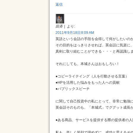
返信
田斉
より:
2011年9月18日 8:09 AM
英語という会話の手段を会得して何がしたいの
その目的をはっきりさせれば、英会話に気楽に
真剣に取り組むことができる・・・と再認識し
それにしても、本城さんはおもしろい！
●コピーライテイング（人を行動させる言葉）
●HPを活用した悩みをもった人への貢献
●パブリックスピーチ
に関して自己投資中の私にとって、非常に勉強
英会話そのものも、「本城式」でググット成長
●ある商品、サービスを提供する際の提供者の
私も、楽しく笑顔で諦めずに、成功と思えるそ