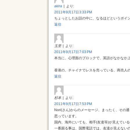
akira
より:
2011年9月17日 3:33 PM
ちょっとしたお話の中に、なるほどというポイ
返信
玉里
より:
2011年9月17日 7:03 PM
本当に、心理面のブロックで、英語がなかなか
香港の、チャイナでレスを売っている、商売人の方
返信
杉本
より:
2011年9月17日 7:53 PM
Nori(さん)からのメーセージ、まったく、その
思っています。
国内、海外にいても、相手(友達等)が見えてい
一番困る事は、国際電話では、友達が見えない