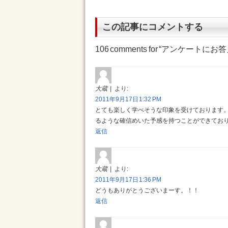
この記事にコメントする
106 comments for “
アンケートにお答
大蔵
より:
2011年9月17日 1:32 PM
とても楽しく学べそうな印象を受けております
るような確信めいた予感を持つことができてお
返信
大蔵
より:
2011年9月17日 1:36 PM
どうもありがとうございまーす。！！
返信