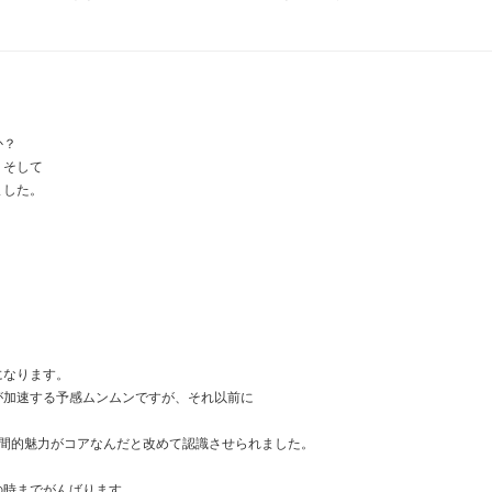
か？
、そして
ました。
になります。
が加速する予感ムンムンですが、それ以前に
人間的魅力がコアなんだと改めて認識させられました。
の時までがんばります。