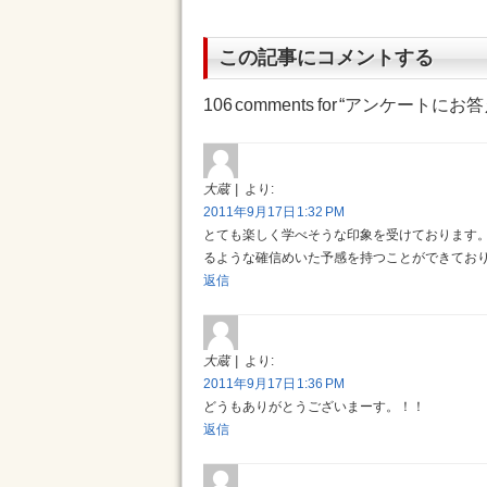
この記事にコメントする
106 comments for “
アンケートにお答
大蔵
より:
2011年9月17日 1:32 PM
とても楽しく学べそうな印象を受けております
るような確信めいた予感を持つことができてお
返信
大蔵
より:
2011年9月17日 1:36 PM
どうもありがとうございまーす。！！
返信