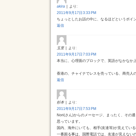
akira
より:
2011年9月17日 3:33 PM
ちょっとしたお話の中に、なるほどというポイ
返信
玉里
より:
2011年9月17日 7:03 PM
本当に、心理面のブロックで、英語がなかなか
香港の、チャイナでレスを売っている、商売人の方
返信
杉本
より:
2011年9月17日 7:53 PM
Nori(さん)からのメーセージ、まったく、その
思っています。
国内、海外にいても、相手(友達等)が見えてい
一番困る事は、国際電話では、友達が見えない