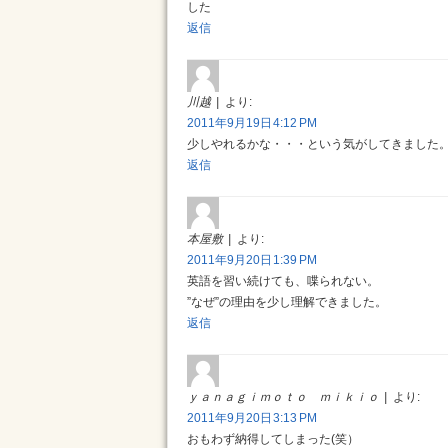
した
返信
川越
より:
2011年9月19日 4:12 PM
少しやれるかな・・・という気がしてきました
返信
本屋敷
より:
2011年9月20日 1:39 PM
英語を習い続けても、喋られない。
”なぜ”の理由を少し理解できました。
返信
ｙａｎａｇｉｍｏｔｏ ｍｉｋｉｏ
より:
2011年9月20日 3:13 PM
おもわず納得してしまった(笑）