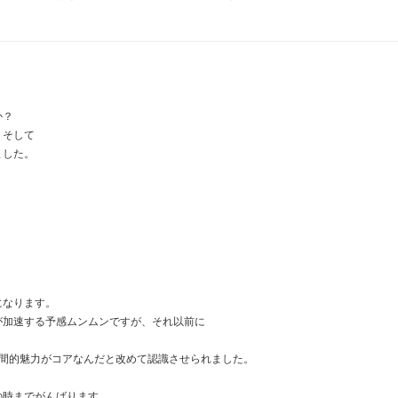
か？
、そして
ました。
になります。
が加速する予感ムンムンですが、それ以前に
人間的魅力がコアなんだと改めて認識させられました。
の時までがんばります。