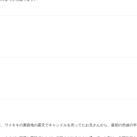
に、ワイキキの裏路地の露天でキャンドルを売ってたお兄さんから、最初の売値の半