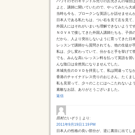
ハワイのそのキャンドル売りのお兄さんの場合
よと、講師に聞いていたので、やってみたら大
当時も今も、ブロークンな英語しか話せません
日本人である私たちは、つい右を見て左を見て
外国人にはそれがいまいち理解できないようで
ＮＯＶＡで接してきた外国人講師たちも、子供
だから、人より突出しないように育ってきた日
レッスンで講師から質問されても、他の生徒が
私は、少し変わっていて、分かると手を挙げて
でも、みんな高いレッスン料を払って英語を習
んな陰口は全然気になりませんでした。
本城先生のＤＶＤを拝見して、私は間違ってなか
香港のチャイナドレス売りのおじさん、たくま
私も見習って、少々のことにはへこたれないよ
素敵なお話、ありがとうございました。
返信
田村だいぞう
より:
2011年9月19日 1:19 PM
日本人の性格の良い部分が、逆に裏目に出てし