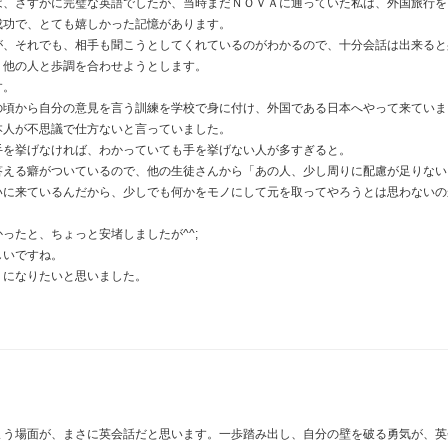
は、さすがに完璧な英語でしたが、当時まだＮＯＶＡに通っていた私は、外国旅行を
成功で、とても嬉しかった記憶があります。
が、それでも、相手も聞こうとしてくれているのがわかるので、十分会話は出来ると
、他の人と歩調を合わせようとします。
す。
の頃から自分の意見を言う訓練を学校で身に付け、外国である日本へやって来ていま
本人が不思議で仕方ないと言っていました。
手を挙げなければ、わかっていても手を挙げない人が多すぎると。
答える癖がついているので、他の生徒さんから「あの人、少し周りに配慮が足りない
いに来ているんだから、少しでも何かをモノにして元を取ってやろうとは思わないの
ったと、ちょっと安堵しましたが^^;
しいですね。
うになりたいと思いました。
まう場面が、まさに英会話だと思います。一歩踏み出し、自分の壁を破る勇気が、英