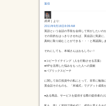
返信
田斉
より:
2011年9月18日 8:09 AM
英語という会話の手段を会得して何がしたいの
その目的をはっきりさせれば、英会話に気楽に
真剣に取り組むことができる・・・と再認識し
それにしても、本城さんはおもしろい！
●コピーライテイング（人を行動させる言葉）
●HPを活用した悩みをもった人への貢献
●パブリックスピーチ
に関して自己投資中の私にとって、非常に勉強
英会話そのものも、「本城式」でググット成長
●ある商品、サービスを提供する際の提供者の
私も、楽しく笑顔で諦めずに、成功と思えるそ