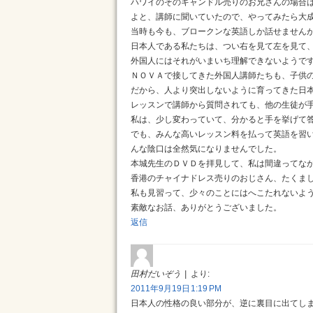
ハワイのそのキャンドル売りのお兄さんの場合
よと、講師に聞いていたので、やってみたら大
当時も今も、ブロークンな英語しか話せません
日本人である私たちは、つい右を見て左を見て
外国人にはそれがいまいち理解できないようで
ＮＯＶＡで接してきた外国人講師たちも、子供
だから、人より突出しないように育ってきた日
レッスンで講師から質問されても、他の生徒が
私は、少し変わっていて、分かると手を挙げて
でも、みんな高いレッスン料を払って英語を習
んな陰口は全然気になりませんでした。
本城先生のＤＶＤを拝見して、私は間違ってなか
香港のチャイナドレス売りのおじさん、たくま
私も見習って、少々のことにはへこたれないよ
素敵なお話、ありがとうございました。
返信
田村だいぞう
より:
2011年9月19日 1:19 PM
日本人の性格の良い部分が、逆に裏目に出てし