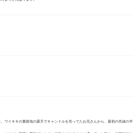
に、ワイキキの裏路地の露天でキャンドルを売ってたお兄さんから、最初の売値の半