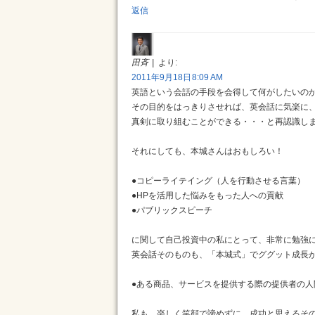
返信
田斉
より:
2011年9月18日 8:09 AM
英語という会話の手段を会得して何がしたいの
その目的をはっきりさせれば、英会話に気楽に
真剣に取り組むことができる・・・と再認識し
それにしても、本城さんはおもしろい！
●コピーライテイング（人を行動させる言葉）
●HPを活用した悩みをもった人への貢献
●パブリックスピーチ
に関して自己投資中の私にとって、非常に勉強
英会話そのものも、「本城式」でググット成長
●ある商品、サービスを提供する際の提供者の
私も、楽しく笑顔で諦めずに、成功と思えるそ