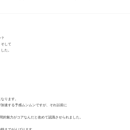
か？
、そして
ました。
になります。
が加速する予感ムンムンですが、それ以前に
人間的魅力がコアなんだと改めて認識させられました。
の時までがんばります。