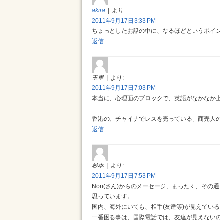
akira
より:
2011年9月17日 3:33 PM
ちょっとしたお話の中に、なるほどというポイ
返信
玉里
より:
2011年9月17日 7:03 PM
本当に、心理面のブロックで、英語がなかなか
香港の、チャイナでレスを売っている、商売人の方
返信
杉本
より:
2011年9月17日 7:53 PM
Nori(さん)からのメーセージ、まったく、その
思っています。
国内、海外にいても、相手(友達等)が見えてい
一番困る事は、国際電話では、友達が見えない