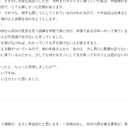
は、さすがに完璧な英語でしたが、当時まだＮＯＶＡに通っていた私は、外国旅行を
成功で、とても嬉しかった記憶があります。
が、それでも、相手も聞こうとしてくれているのがわかるので、十分会話は出来ると
、他の人と歩調を合わせようとします。
す。
の頃から自分の意見を言う訓練を学校で身に付け、外国である日本へやって来ていま
本人が不思議で仕方ないと言っていました。
手を挙げなければ、わかっていても手を挙げない人が多すぎると。
答える癖がついているので、他の生徒さんから「あの人、少し周りに配慮が足りない
いに来ているんだから、少しでも何かをモノにして元を取ってやろうとは思わないの
ったと、ちょっと安堵しましたが^^;
しいですね。
うになりたいと思いました。
まう場面が、まさに英会話だと思います。一歩踏み出し、自分の壁を破る勇気が、英