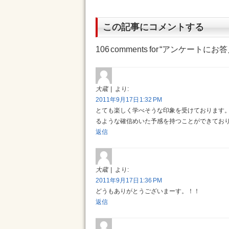
この記事にコメントする
106 comments for “
アンケートにお答
大蔵
より:
2011年9月17日 1:32 PM
とても楽しく学べそうな印象を受けております
るような確信めいた予感を持つことができてお
返信
大蔵
より:
2011年9月17日 1:36 PM
どうもありがとうございまーす。！！
返信