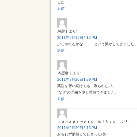
した
返信
川越
より:
2011年9月19日 4:12 PM
少しやれるかな・・・という気がしてきました
返信
本屋敷
より:
2011年9月20日 1:39 PM
英語を習い続けても、喋られない。
”なぜ”の理由を少し理解できました。
返信
ｙａｎａｇｉｍｏｔｏ ｍｉｋｉｏ
より:
2011年9月20日 3:13 PM
おもわず納得してしまった(笑）